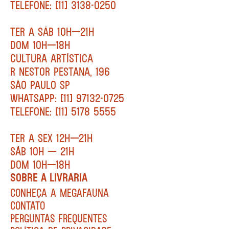
TELEFONE: [11] 3138-0250
TER A SÁB 10H—21H
DOM 10H—18H
CULTURA ARTÍSTICA
R NESTOR PESTANA, 196
SÃO PAULO SP
WHATSAPP: [11] 97132-0725
TELEFONE: [11] 5178 5555
TER A SEX 12H—21H
SÁB 10H — 21H
DOM 10H—18H
SOBRE A LIVRARIA
CONHEÇA A MEGAFAUNA
CONTATO
PERGUNTAS FREQUENTES