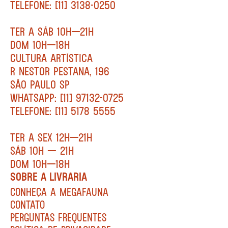
TELEFONE: [11] 3138-0250
TER A SÁB 10H—21H
DOM 10H—18H
CULTURA ARTÍSTICA
R NESTOR PESTANA, 196
SÃO PAULO SP
WHATSAPP: [11] 97132-0725
TELEFONE: [11] 5178 5555
TER A SEX 12H—21H
SÁB 10H — 21H
DOM 10H—18H
SOBRE A LIVRARIA
CONHEÇA A MEGAFAUNA
CONTATO
PERGUNTAS FREQUENTES