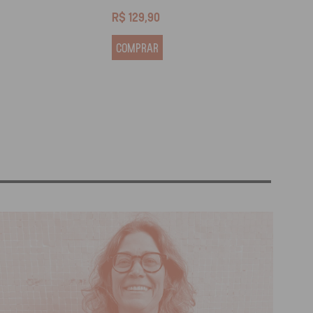
R$
129,90
R$
13
COMPRAR
COM