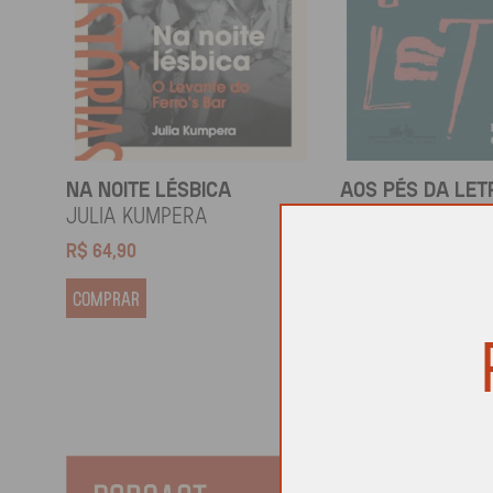
NA NOITE LÉSBICA
AOS PÉS DA LET
Julia Kumpera
Gregorio Duviv
R$
64,90
R$
69,90
COMPRAR
COMPRAR