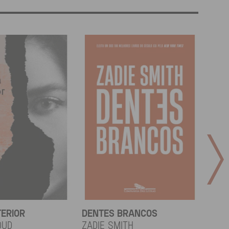
TERIOR
DENTES BRANCOS
UCR
OUD
Zadie Smith
And