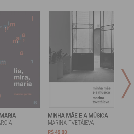
 MARIA
MINHA MÃE E A MÚSICA
TODA
LAR
arcia
Marina Tvetáieva
Jeov
R$
49,90