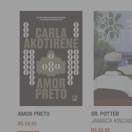
AMOR PRETO
SR. POTTER
Jamaica Kincai
R$
59,90
R$
69,90