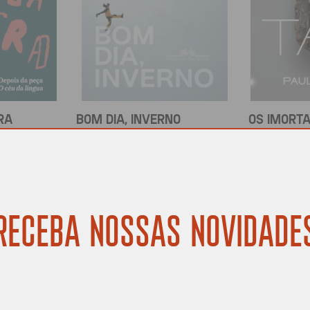
RA
BOM DIA, INVERNO
OS IMORTA
ier
Tamara Klink
Paulliny 
R$
69,90
R$
84,90
COMPRAR
COMPRAR
RECEBA NOSSAS NOVIDADE