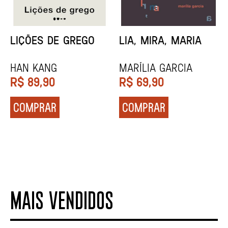
MINHA MÃE E A
TODA CAIXA-PRETA
MÚSICA
É LARANJA
Marina Tvetáieva
Jeovanna Vieira
R$
49,90
R$
89,90
COMPRAR
COMPRAR
MAIS VENDIDOS