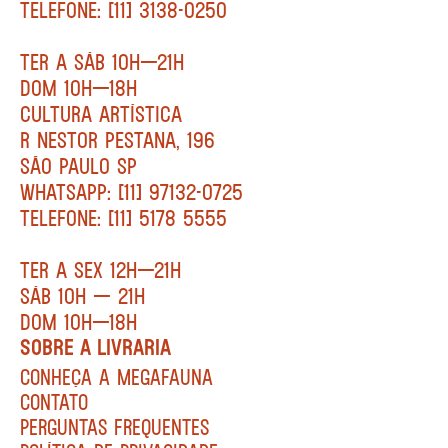
TELEFONE: [11] 3138-0250
TER A SÁB 10H—21H
DOM 10H—18H
CULTURA ARTÍSTICA
R NESTOR PESTANA, 196
SÃO PAULO SP
WHATSAPP: [11] 97132-0725
TELEFONE: [11] 5178 5555
TER A SEX 12H—21H
SÁB 10H — 21H
DOM 10H—18H
SOBRE A LIVRARIA
CONHEÇA A MEGAFAUNA
CONTATO
PERGUNTAS FREQUENTES