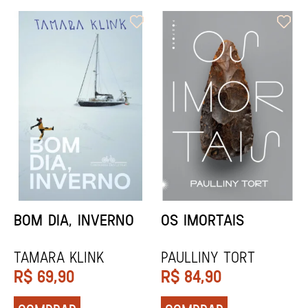
ORIXÁS
ORAÇÃO PARA
DESAPARECER
REGINALDO PRANDI
Socorro Acioli
R$
79,90
R$
74,90