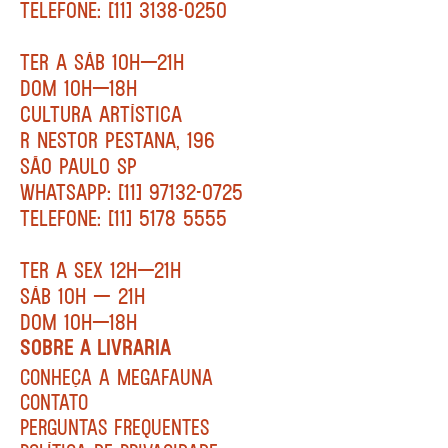
TELEFONE: [11] 3138-0250
TER A SÁB 10H—21H
DOM 10H—18H
CULTURA ARTÍSTICA
R NESTOR PESTANA, 196
SÃO PAULO SP
WHATSAPP: [11] 97132-0725
TELEFONE: [11] 5178 5555
TER A SEX 12H—21H
SÁB 10H — 21H
DOM 10H—18H
SOBRE A LIVRARIA
CONHEÇA A MEGAFAUNA
CONTATO
PERGUNTAS FREQUENTES