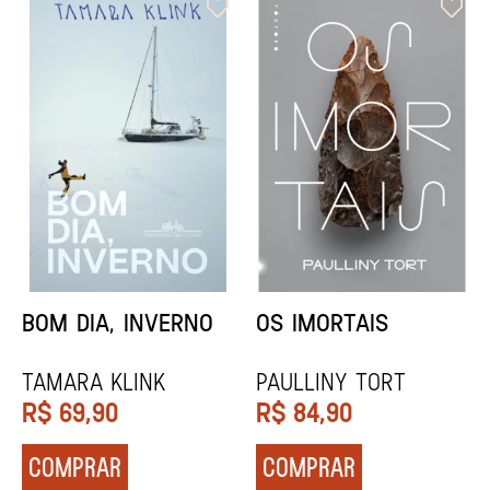
ORIXÁS
ORAÇÃO PARA
DESAPARECER
REGINALDO PRANDI
Socorro Acioli
R$
79,90
R$
74,90
COMPRAR
COMPRAR