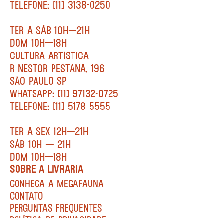
TELEFONE: [11] 3138-0250
TER A SÁB 10H—21H
DOM 10H—18H
CULTURA ARTÍSTICA
R NESTOR PESTANA, 196
SÃO PAULO SP
WHATSAPP: [11] 97132-0725
TELEFONE: [11] 5178 5555
TER A SEX 12H—21H
SÁB 10H — 21H
DOM 10H—18H
SOBRE A LIVRARIA
CONHEÇA A MEGAFAUNA
CONTATO
PERGUNTAS FREQUENTES