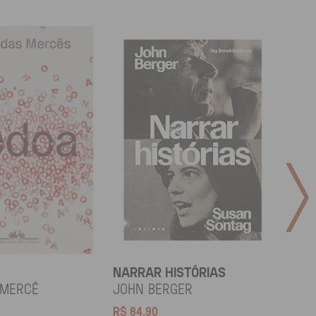
NARRAR HISTÓRIAS
SOCI
 Mercê
John Berger
Didi
R$
84,90
R$
12