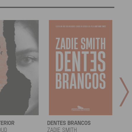
TERIOR
DENTES BRANCOS
UCR
OUD
Zadie Smith
And