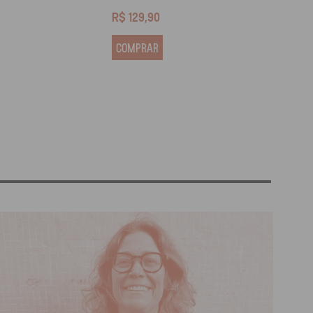
R$
129,90
R$
13
COMPRAR
COM