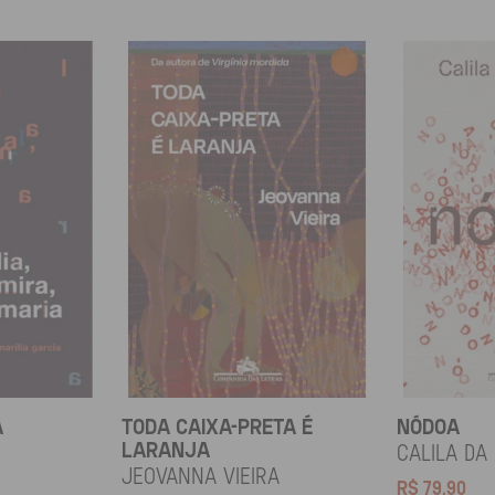
A
TODA CAIXA-PRETA É
NÓDOA
LARANJA
Calila da
Jeovanna Vieira
R$
79,90