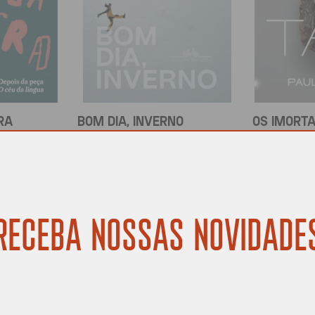
RA
BOM DIA, INVERNO
OS IMORTA
ier
Tamara Klink
Paulliny 
R$
69,90
R$
84,90
COMPRAR
COMPRAR
RECEBA NOSSAS NOVIDADE