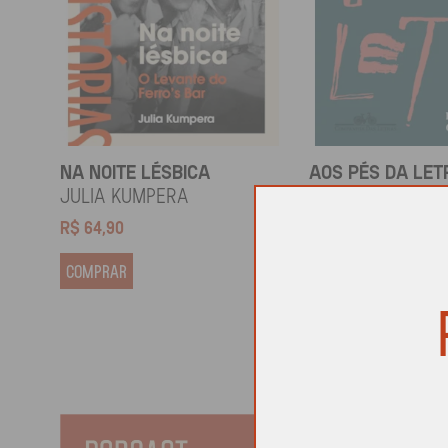
NA NOITE LÉSBICA
AOS PÉS DA LET
Julia Kumpera
Gregorio Duviv
R$
64,90
R$
69,90
COMPRAR
COMPRAR