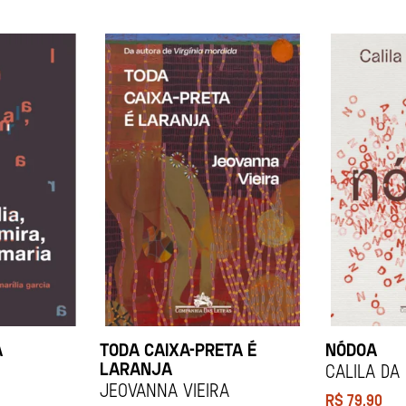
A
TODA CAIXA-PRETA É
NÓDOA
LARANJA
Calila da
Jeovanna Vieira
R$
79,90