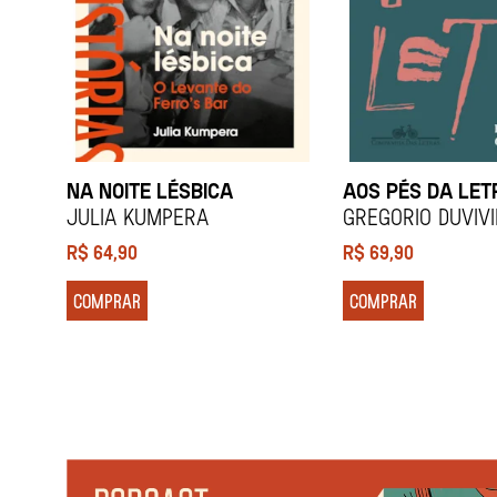
NA NOITE LÉSBICA
AOS PÉS DA LET
Julia Kumpera
Gregorio Duviv
R$
64,90
R$
69,90
COMPRAR
COMPRAR