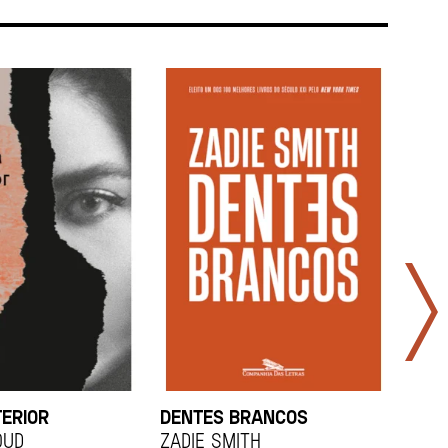
TERIOR
DENTES BRANCOS
UCR
OUD
Zadie Smith
And