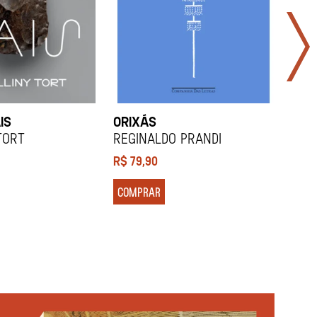
IS
ORIXÁS
ORA
DES
Tort
REGINALDO PRANDI
Soco
R$
79,90
R$
7
COMPRAR
COM