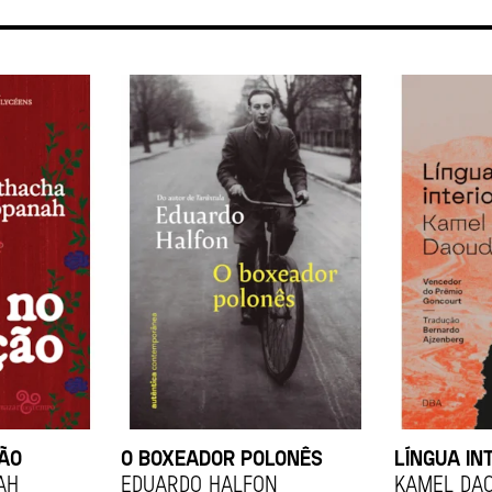
ÇÃO
O BOXEADOR POLONÊS
LÍNGUA IN
ah
EDUARDO HALFON
KAMEL DA