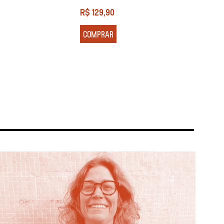
R$
129,90
R$
13
COMPRAR
COM