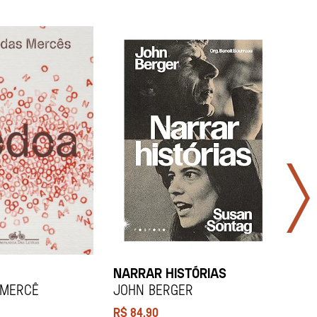
NARRAR HISTÓRIAS
SOCI
 Mercê
John Berger
Didi
R$
84,90
R$
12