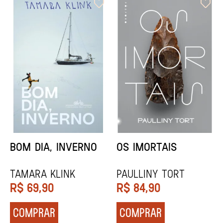
ORIXÁS
ORAÇÃO PARA
DESAPARECER
REGINALDO PRANDI
Socorro Acioli
R$
79,90
R$
74,90
COMPRAR
COMPRAR