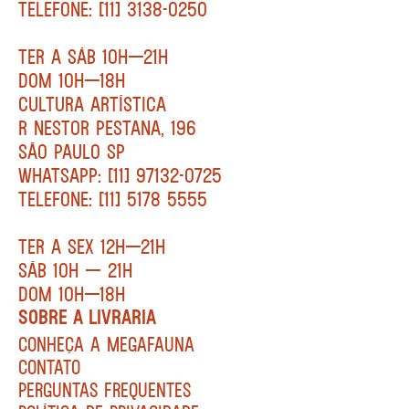
TELEFONE: [11] 3138-0250
TER A SÁB 10H—21H
DOM 10H—18H
CULTURA ARTÍSTICA
R NESTOR PESTANA, 196
SÃO PAULO SP
WHATSAPP: [11] 97132-0725
TELEFONE: [11] 5178 5555
TER A SEX 12H—21H
SÁB 10H — 21H
DOM 10H—18H
SOBRE A LIVRARIA
CONHEÇA A MEGAFAUNA
CONTATO
PERGUNTAS FREQUENTES