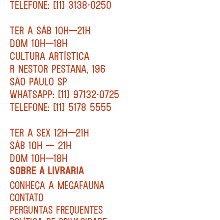
TELEFONE: [11] 3138-0250
TER A SÁB 10H—21H
DOM 10H—18H
CULTURA ARTÍSTICA
R NESTOR PESTANA, 196
SÃO PAULO SP
WHATSAPP: [11] 97132-0725
TELEFONE: [11] 5178 5555
TER A SEX 12H—21H
SÁB 10H — 21H
DOM 10H—18H
SOBRE A LIVRARIA
CONHEÇA A MEGAFAUNA
CONTATO
PERGUNTAS FREQUENTES