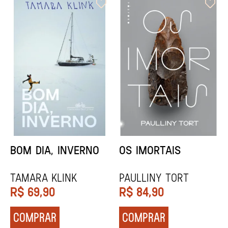
ORIXÁS
ORAÇÃO PARA
DESAPARECER
REGINALDO PRANDI
Socorro Acioli
R$
79,90
R$
74,90
COMPRAR
COMPRAR