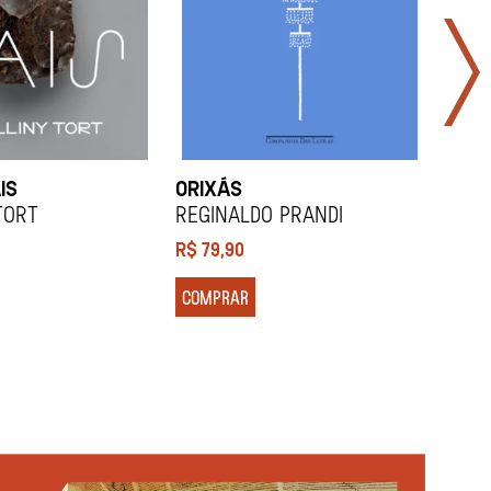
IS
ORIXÁS
ORA
DES
Tort
REGINALDO PRANDI
Soco
R$
79,90
R$
7
COMPRAR
COM