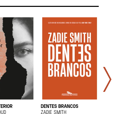
TERIOR
DENTES BRANCOS
UCR
OUD
Zadie Smith
And