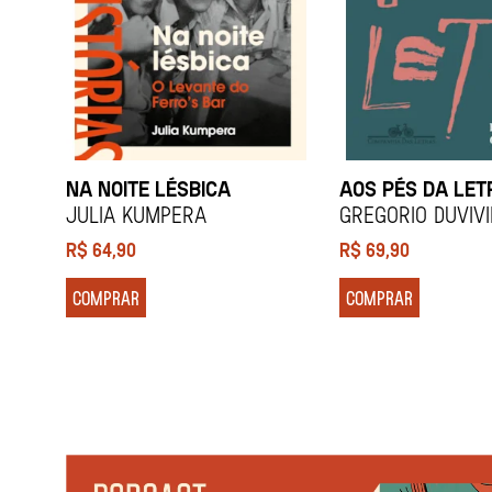
NA NOITE LÉSBICA
AOS PÉS DA LET
Julia Kumpera
Gregorio Duviv
R$
64,90
R$
69,90
COMPRAR
COMPRAR