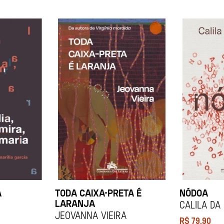
A
TODA CAIXA-PRETA É
NÓDOA
LARANJA
Calila da
Jeovanna Vieira
R$
79,90