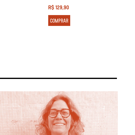
R$
129,90
R$
13
COMPRAR
COM