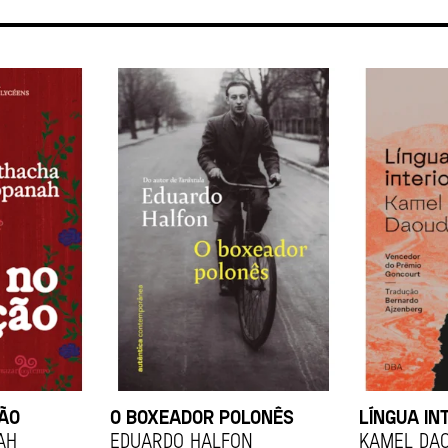
ÇÃO
O BOXEADOR POLONÊS
LÍNGUA IN
ah
EDUARDO HALFON
KAMEL DA