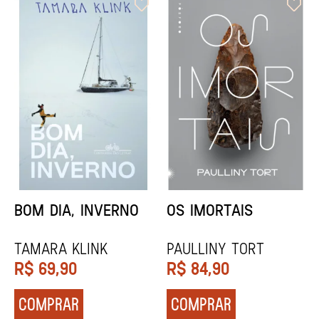
ORIXÁS
ORAÇÃO PARA
DESAPARECER
REGINALDO PRANDI
Socorro Acioli
R$
79,90
R$
74,90
COMPRAR
COMPRAR