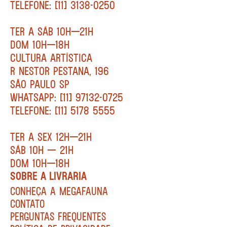
TELEFONE: [11] 3138-0250
TER A SÁB 10H—21H
DOM 10H—18H
CULTURA ARTÍSTICA
R NESTOR PESTANA, 196
SÃO PAULO SP
WHATSAPP: [11] 97132-0725
TELEFONE: [11] 5178 5555
TER A SEX 12H—21H
SÁB 10H — 21H
DOM 10H—18H
SOBRE A LIVRARIA
CONHEÇA A MEGAFAUNA
CONTATO
PERGUNTAS FREQUENTES