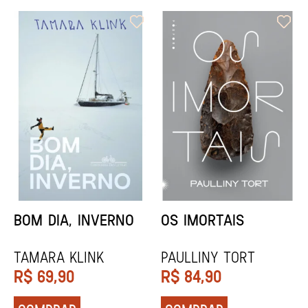
ORIXÁS
ORAÇÃO PARA
DESAPARECER
REGINALDO PRANDI
Socorro Acioli
R$
79,90
R$
74,90