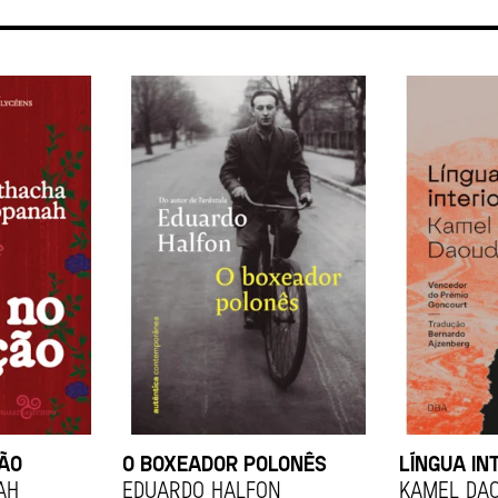
ÇÃO
O BOXEADOR POLONÊS
LÍNGUA IN
ah
EDUARDO HALFON
KAMEL DA