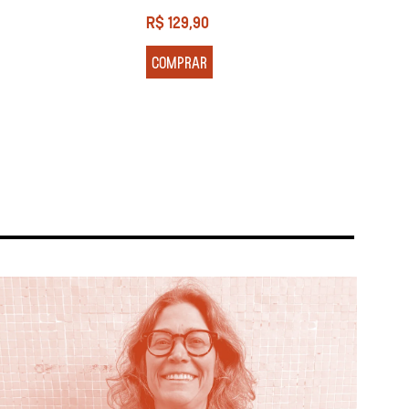
R$
129,90
R$
13
COMPRAR
COM