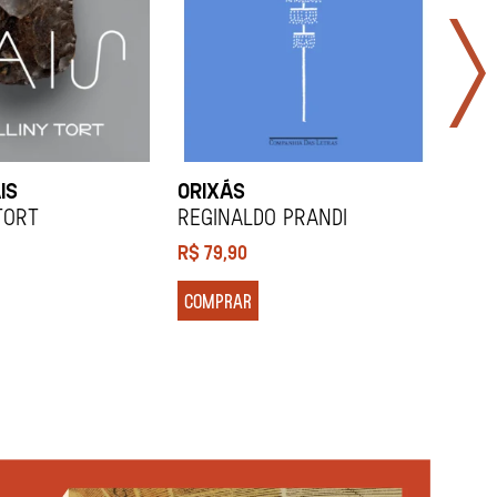
IS
ORIXÁS
ORA
DES
Tort
REGINALDO PRANDI
Soco
R$
79,90
R$
7
COMPRAR
COM