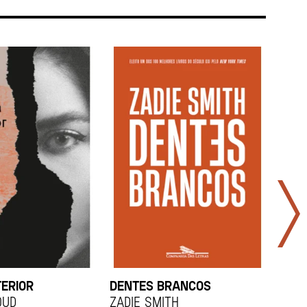
TERIOR
DENTES BRANCOS
UCR
OUD
Zadie Smith
And