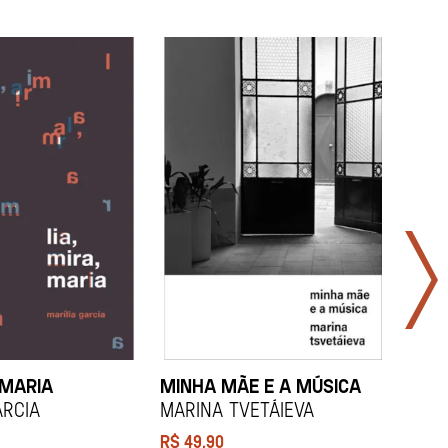
 MARIA
MINHA MÃE E A MÚSICA
TODA
LAR
arcia
Marina Tvetáieva
Jeov
R$
49,90