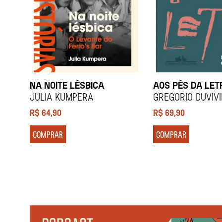
NA NOITE LÉSBICA
AOS PÉS DA LET
Julia Kumpera
Gregorio Duviv
R$
64,90
R$
69,90
COMPRAR
COMPRAR