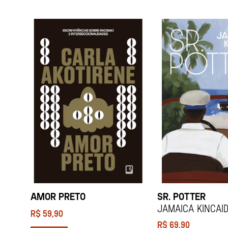
AMOR PRETO
SR. POTTER
Jamaica Kincai
R$
59,90
R$
69,90