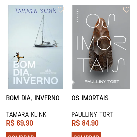
ORIXÁS
ORAÇÃO PARA
DESAPARECER
REGINALDO PRANDI
Socorro Acioli
R$
79,90
R$
74,90