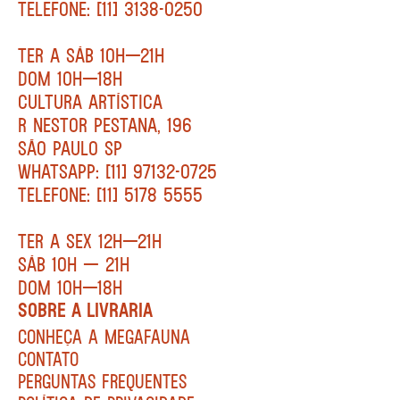
TELEFONE: [11] 3138-0250
TER A SÁB 10H—21H
DOM 10H—18H
CULTURA ARTÍSTICA
R NESTOR PESTANA, 196
SÃO PAULO SP
WHATSAPP: [11] 97132-0725
TELEFONE: [11] 5178 5555
TER A SEX 12H—21H
SÁB 10H — 21H
DOM 10H—18H
SOBRE A LIVRARIA
CONHEÇA A MEGAFAUNA
CONTATO
PERGUNTAS FREQUENTES