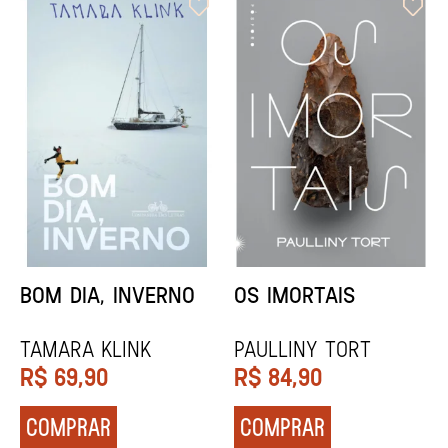
ORIXÁS
ORAÇÃO PARA
DESAPARECER
REGINALDO PRANDI
Socorro Acioli
R$
79,90
R$
74,90
COMPRAR
COMPRAR