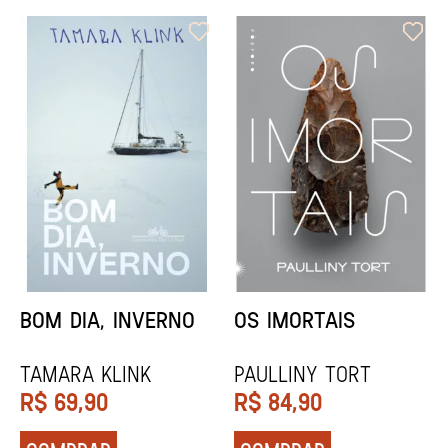
ORIXÁS
ORAÇÃO PARA
DESAPARECER
REGINALDO PRANDI
Socorro Acioli
R$
79,90
R$
74,90