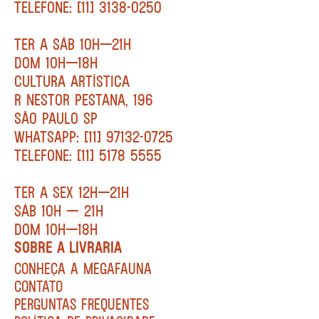
TELEFONE: [11] 3138-0250
TER A SÁB 10H—21H
DOM 10H—18H
CULTURA ARTÍSTICA
R NESTOR PESTANA, 196
SÃO PAULO SP
WHATSAPP: [11] 97132-0725
TELEFONE: [11] 5178 5555
TER A SEX 12H—21H
SÁB 10H — 21H
DOM 10H—18H
SOBRE A LIVRARIA
CONHEÇA A MEGAFAUNA
CONTATO
PERGUNTAS FREQUENTES