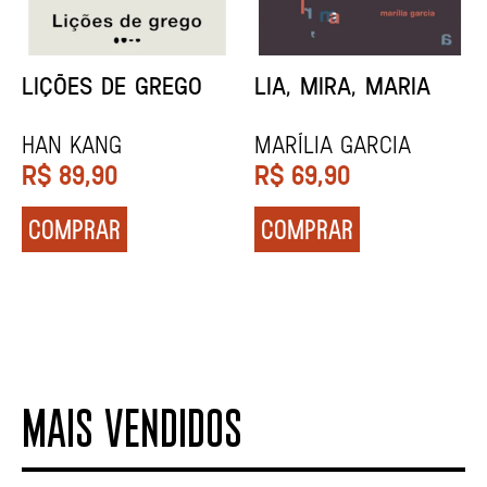
MINHA MÃE E A
TODA CAIXA-PRETA
MÚSICA
É LARANJA
Marina Tvetáieva
Jeovanna Vieira
R$
49,90
R$
89,90
COMPRAR
COMPRAR
MAIS VENDIDOS