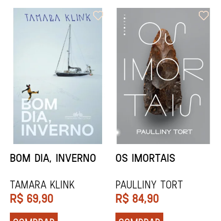
ORIXÁS
ORAÇÃO PARA
DESAPARECER
REGINALDO PRANDI
Socorro Acioli
R$
79,90
R$
74,90