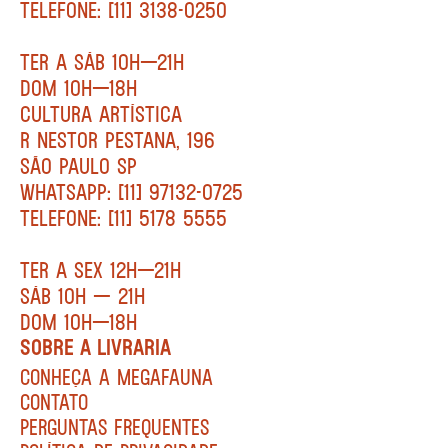
TELEFONE: [11] 3138-0250
TER A SÁB 10H—21H
DOM 10H—18H
CULTURA ARTÍSTICA
R NESTOR PESTANA, 196
SÃO PAULO SP
WHATSAPP: [11] 97132-0725
TELEFONE: [11] 5178 5555
TER A SEX 12H—21H
SÁB 10H — 21H
DOM 10H—18H
SOBRE A LIVRARIA
CONHEÇA A MEGAFAUNA
CONTATO
PERGUNTAS FREQUENTES