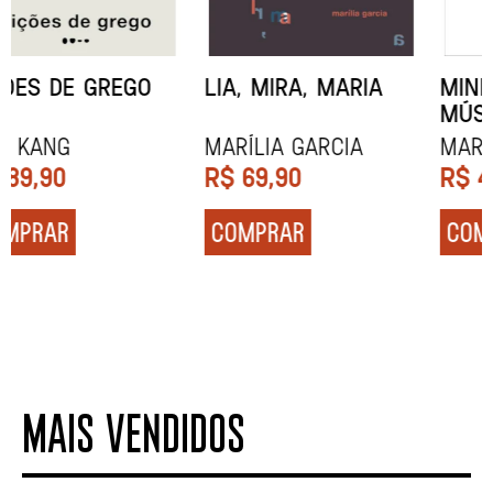
MINHA MÃE E A
TODA CAIXA-PRETA
MÚSICA
É LARANJA
Marina Tvetáieva
Jeovanna Vieira
R$
49,90
R$
89,90
COMPRAR
COMPRAR
MAIS VENDIDOS