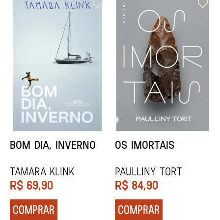
ORIXÁS
ORAÇÃO PARA
DESAPARECER
REGINALDO PRANDI
Socorro Acioli
R$
79,90
R$
74,90
COMPRAR
COMPRAR