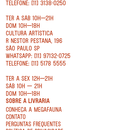
TELEFONE: [11] 3138-0250
TER A SÁB 10H—21H
DOM 10H—18H
CULTURA ARTÍSTICA
R NESTOR PESTANA, 196
SÃO PAULO SP
WHATSAPP: [11] 97132-0725
TELEFONE: [11] 5178 5555
TER A SEX 12H—21H
SÁB 10H — 21H
DOM 10H—18H
SOBRE A LIVRARIA
CONHEÇA A MEGAFAUNA
CONTATO
PERGUNTAS FREQUENTES