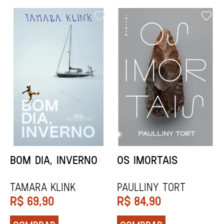
ORIXÁS
ORAÇÃO PARA
DESAPARECER
REGINALDO PRANDI
Socorro Acioli
R$
79,90
R$
74,90