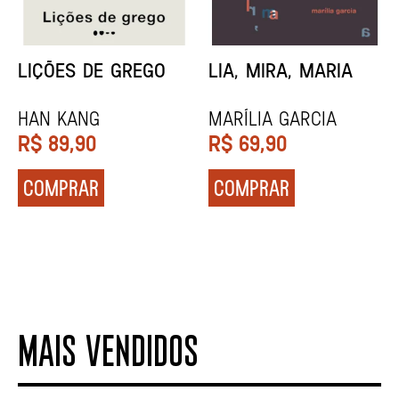
MINHA MÃE E A
TODA CAIXA-PRETA
MÚSICA
É LARANJA
Marina Tvetáieva
Jeovanna Vieira
R$
49,90
R$
89,90
COMPRAR
COMPRAR
MAIS VENDIDOS