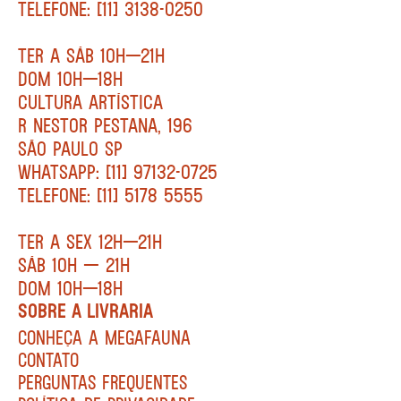
TELEFONE: [11] 3138-0250
TER A SÁB 10H—21H
DOM 10H—18H
CULTURA ARTÍSTICA
R NESTOR PESTANA, 196
SÃO PAULO SP
WHATSAPP: [11] 97132-0725
TELEFONE: [11] 5178 5555
TER A SEX 12H—21H
SÁB 10H — 21H
DOM 10H—18H
SOBRE A LIVRARIA
CONHEÇA A MEGAFAUNA
CONTATO
PERGUNTAS FREQUENTES