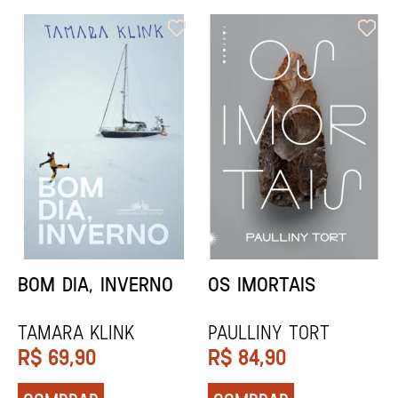
ORIXÁS
ORAÇÃO PARA
DESAPARECER
REGINALDO PRANDI
Socorro Acioli
R$
79,90
R$
74,90