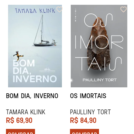
ORIXÁS
ORAÇÃO PARA
DESAPARECER
REGINALDO PRANDI
Socorro Acioli
R$
79,90
R$
74,90