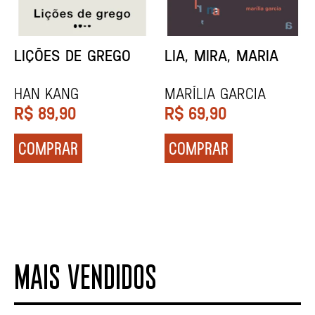
MINHA MÃE E A
TODA CAIXA-PRETA
MÚSICA
É LARANJA
Marina Tvetáieva
Jeovanna Vieira
R$
49,90
R$
89,90
COMPRAR
COMPRAR
MAIS VENDIDOS