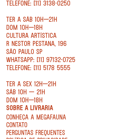
TELEFONE: [11] 3138-0250
TER A SÁB 10H—21H
DOM 10H—18H
CULTURA ARTÍSTICA
R NESTOR PESTANA, 196
SÃO PAULO SP
WHATSAPP: [11] 97132-0725
TELEFONE: [11] 5178 5555
TER A SEX 12H—21H
SÁB 10H — 21H
DOM 10H—18H
SOBRE A LIVRARIA
CONHEÇA A MEGAFAUNA
CONTATO
PERGUNTAS FREQUENTES