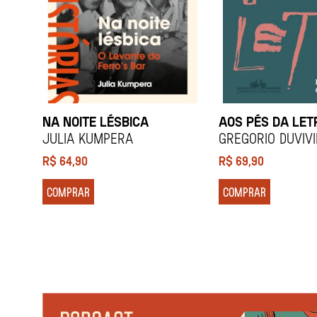
NA NOITE LÉSBICA
AOS PÉS DA LET
Julia Kumpera
Gregorio Duviv
R$
64,90
R$
69,90
COMPRAR
COMPRAR