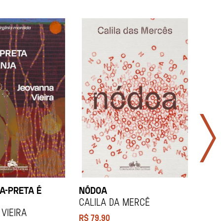
A-PRETA É
NÓDOA
NAR
Calila da Mercê
Joh
Vieira
R$
79,90
R$
8