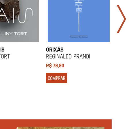
IS
ORIXÁS
ORA
DES
Tort
REGINALDO PRANDI
Soco
R$
79,90
R$
7
COMPRAR
COM