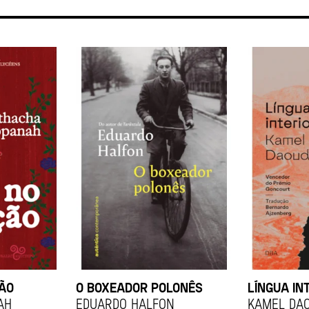
ÇÃO
O BOXEADOR POLONÊS
LÍNGUA IN
ah
EDUARDO HALFON
KAMEL DA