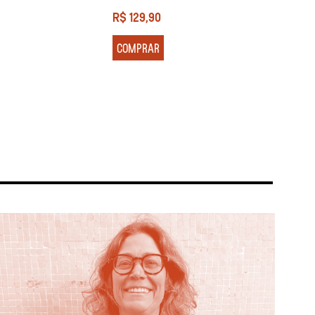
R$
129,90
R$
13
COMPRAR
COM