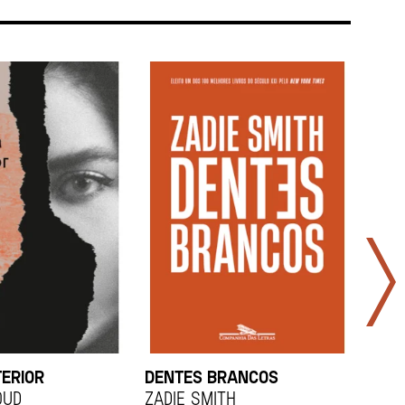
TERIOR
DENTES BRANCOS
UCR
OUD
Zadie Smith
And