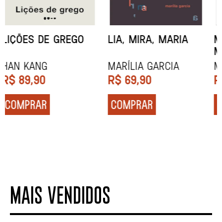
MINHA MÃE E A
TODA CAIXA-PRETA
MÚSICA
É LARANJA
Marina Tvetáieva
Jeovanna Vieira
R$
49,90
R$
89,90
COMPRAR
COMPRAR
MAIS VENDIDOS