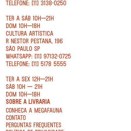
TELEFONE: [11] 3138-0250
TER A SÁB 10H—21H
DOM 10H—18H
CULTURA ARTÍSTICA
R NESTOR PESTANA, 196
SÃO PAULO SP
WHATSAPP: [11] 97132-0725
TELEFONE: [11] 5178 5555
TER A SEX 12H—21H
SÁB 10H — 21H
DOM 10H—18H
SOBRE A LIVRARIA
CONHEÇA A MEGAFAUNA
CONTATO
PERGUNTAS FREQUENTES