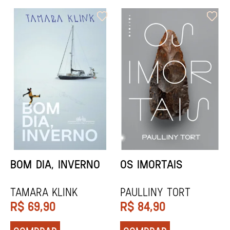
ORIXÁS
ORAÇÃO PARA
DESAPARECER
REGINALDO PRANDI
Socorro Acioli
R$
79,90
R$
74,90