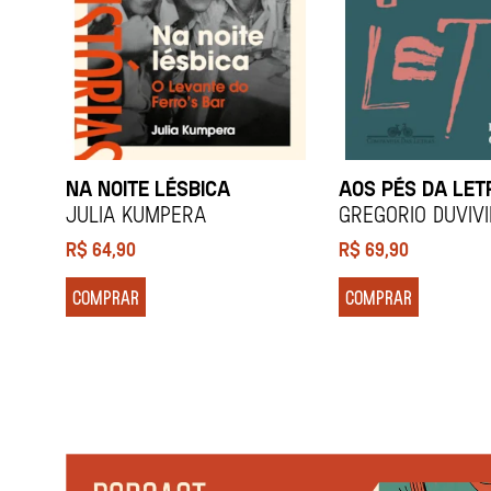
NA NOITE LÉSBICA
AOS PÉS DA LET
Julia Kumpera
Gregorio Duviv
R$
64,90
R$
69,90
COMPRAR
COMPRAR