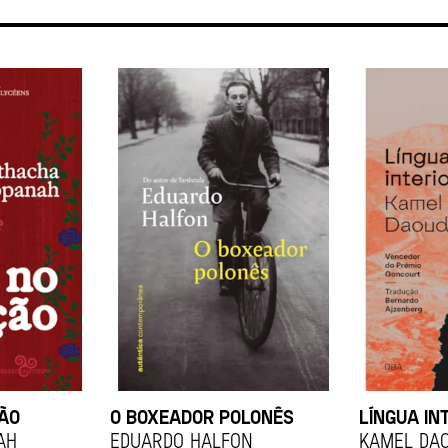
ÇÃO
O BOXEADOR POLONÊS
LÍNGUA IN
ah
EDUARDO HALFON
KAMEL DA