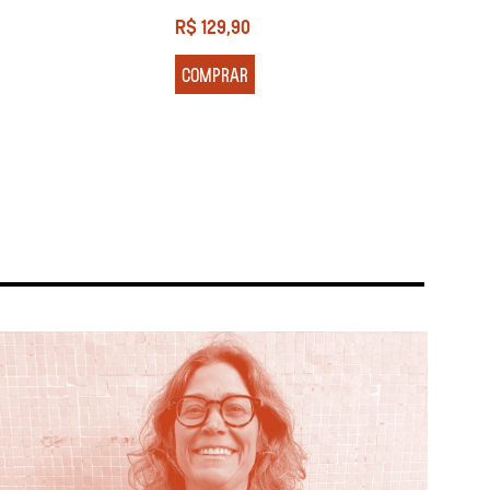
R$
129,90
R$
13
COMPRAR
COM