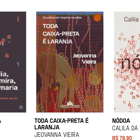
A
TODA CAIXA-PRETA É
NÓDOA
LARANJA
Calila da
Jeovanna Vieira
R$
79,90