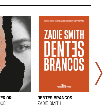
TERIOR
DENTES BRANCOS
UCR
OUD
Zadie Smith
And