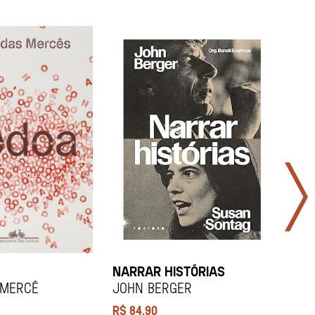
NARRAR HISTÓRIAS
SOCI
 Mercê
John Berger
Didi
R$
84,90
R$
12