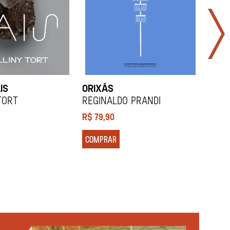
IS
ORIXÁS
ORA
DES
Tort
REGINALDO PRANDI
Soco
R$
79,90
R$
7
COMPRAR
COM