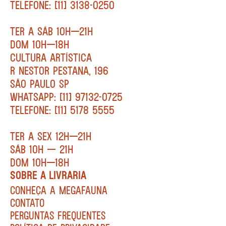
TELEFONE: [11] 3138-0250
TER A SÁB 10H—21H
DOM 10H—18H
CULTURA ARTÍSTICA
R NESTOR PESTANA, 196
SÃO PAULO SP
WHATSAPP: [11] 97132-0725
TELEFONE: [11] 5178 5555
TER A SEX 12H—21H
SÁB 10H — 21H
DOM 10H—18H
SOBRE A LIVRARIA
CONHEÇA A MEGAFAUNA
CONTATO
PERGUNTAS FREQUENTES