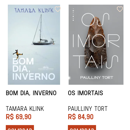
ORIXÁS
ORAÇÃO PARA
DESAPARECER
REGINALDO PRANDI
Socorro Acioli
R$
79,90
R$
74,90