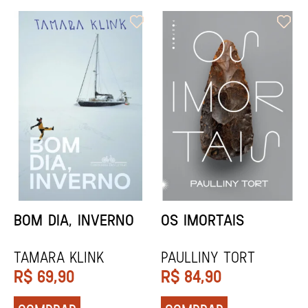
ORIXÁS
ORAÇÃO PARA
DESAPARECER
REGINALDO PRANDI
Socorro Acioli
R$
79,90
R$
74,90