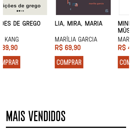
MINHA MÃE E A
TODA CAIXA-PRETA
MÚSICA
É LARANJA
Marina Tvetáieva
Jeovanna Vieira
R$
49,90
R$
89,90
COMPRAR
COMPRAR
MAIS VENDIDOS