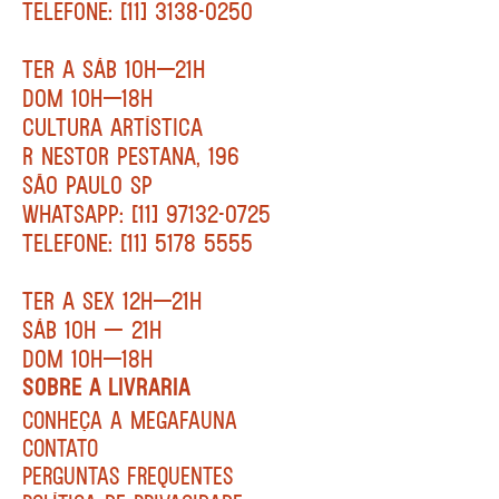
TELEFONE: [11] 3138-0250
TER A SÁB 10H—21H
DOM 10H—18H
CULTURA ARTÍSTICA
R NESTOR PESTANA, 196
SÃO PAULO SP
WHATSAPP: [11] 97132-0725
TELEFONE: [11] 5178 5555
TER A SEX 12H—21H
SÁB 10H — 21H
DOM 10H—18H
SOBRE A LIVRARIA
CONHEÇA A MEGAFAUNA
CONTATO
PERGUNTAS FREQUENTES