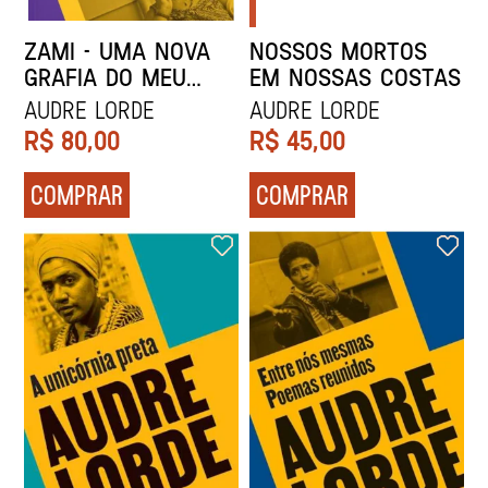
ZAMI - UMA NOVA
NOSSOS MORTOS
GRAFIA DO MEU
EM NOSSAS COSTAS
NOME UMA
Audre Lorde
Audre Lorde
BIOMITOGRAFIA
R$
80,00
R$
45,00
COMPRAR
COMPRAR