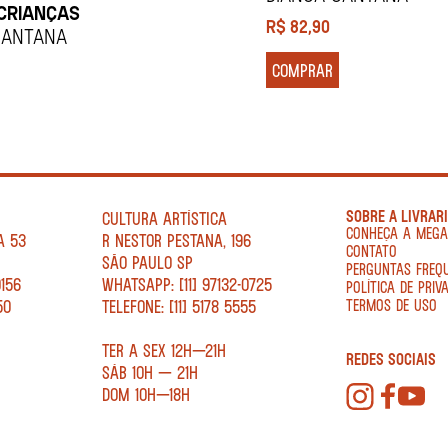
CRIANÇAS
R$
82,90
SANTANA
COMPRAR
SOBRE A LIVRAR
CULTURA ARTÍSTICA
CONHEÇA A MEG
A 53
R NESTOR PESTANA, 196
CONTATO
SÃO PAULO SP
PERGUNTAS FREQ
0156
WHATSAPP: [11] 97132-0725
POLÍTICA DE PRIV
50
TELEFONE: [11] 5178 5555
TERMOS DE USO
TER A SEX 12H—21H
REDES SOCIAIS
SÁB 10H — 21H
DOM 10H—18H