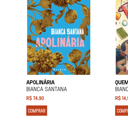
APOLINÁRIA
QUEM
BIANCA SANTANA
BIAN
R$
74,90
R$
14
COMPRAR
COMP