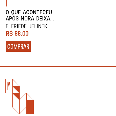
O QUE ACONTECEU
APÓS NORA DEIXAR
A CASA DE
ELFRIEDE JELINEK
BONECAS OU
R$
68,00
PILARES DA
SOCIEDADE
COMPRAR