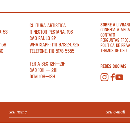
SOBRE A LIVRAR
CULTURA ARTÍSTICA
CONHEÇA A MEG
A 53
R NESTOR PESTANA, 196
CONTATO
SÃO PAULO SP
PERGUNTAS FREQ
0156
WHATSAPP: [11] 97132-0725
POLÍTICA DE PRIV
50
TELEFONE: [11] 5178 5555
TERMOS DE USO
TER A SEX 12H—21H
REDES SOCIAIS
SÁB 10H — 21H
DOM 10H—18H