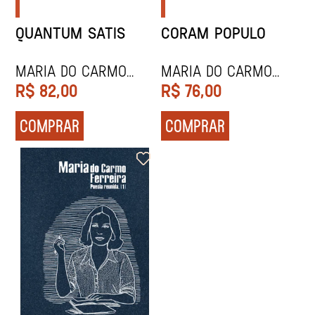
QUANTUM SATIS
CORAM POPULO
Maria do Carmo
Maria do Carmo
Ferreira
Ferreira
R$
82,00
R$
76,00
COMPRAR
COMPRAR