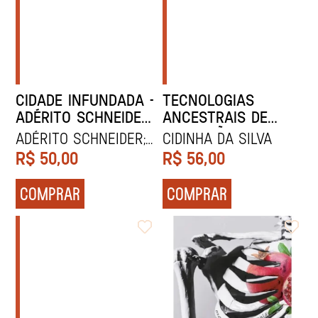
CIDADE INFUNDADA -
TECNOLOGIAS
ADÉRITO SCHNEIDER
ANCESTRAIS DE
E FERNANDA MARRA
PRODUÇÃO DE
ADÉRITO SCHNEIDER;
Cidinha da Silva
INFINITOS
FERNANDA MARRA
R$
50,00
R$
56,00
COMPRAR
COMPRAR