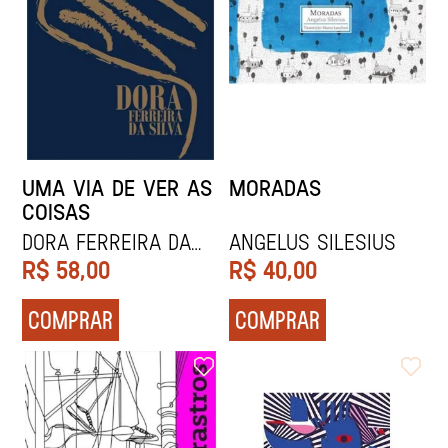
UMA VIA DE VER AS
MORADAS
COISAS
Dora Ferreira da
Angelus Silesius
Silva
R$
58,00
R$
40,00
COMPRAR
COMPRAR