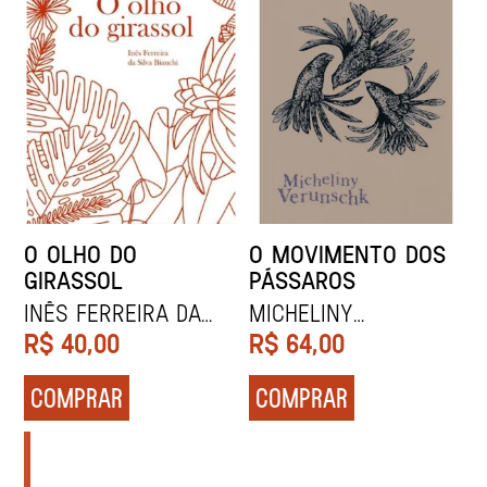
O OLHO DO
O MOVIMENTO DOS
GIRASSOL
PÁSSAROS
Inês Ferreira da
Micheliny
Silva Bianchi
Verunschk
R$
40,00
R$
64,00
COMPRAR
COMPRAR