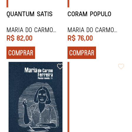
QUANTUM SATIS
CORAM POPULO
Maria do Carmo
Maria do Carmo
Ferreira
Ferreira
R$
82,00
R$
76,00
COMPRAR
COMPRAR