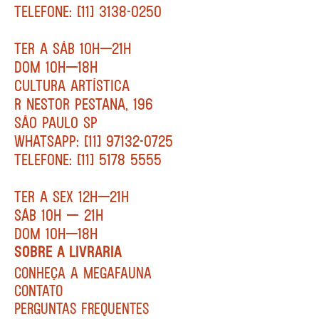
TELEFONE: [11] 3138-0250
TER A SÁB 10H—21H
DOM 10H—18H
CULTURA ARTÍSTICA
R NESTOR PESTANA, 196
SÃO PAULO SP
WHATSAPP: [11] 97132-0725
TELEFONE: [11] 5178 5555
TER A SEX 12H—21H
SÁB 10H — 21H
DOM 10H—18H
SOBRE A LIVRARIA
CONHEÇA A MEGAFAUNA
CONTATO
PERGUNTAS FREQUENTES