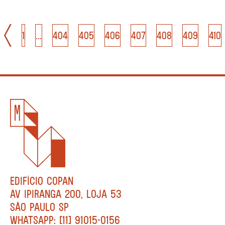
1
...
404
405
406
407
408
409
410
EDIFÍCIO COPAN
AV IPIRANGA 200, LOJA 53
SÃO PAULO SP
WHATSAPP: [11] 91015-0156