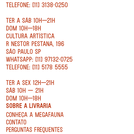
TELEFONE: [11] 3138-0250
TER A SÁB 10H—21H
DOM 10H—18H
CULTURA ARTÍSTICA
R NESTOR PESTANA, 196
SÃO PAULO SP
WHATSAPP: [11] 97132-0725
TELEFONE: [11] 5178 5555
TER A SEX 12H—21H
SÁB 10H — 21H
DOM 10H—18H
SOBRE A LIVRARIA
CONHEÇA A MEGAFAUNA
CONTATO
PERGUNTAS FREQUENTES