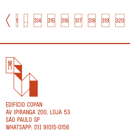
1
...
314
315
316
317
318
319
320
EDIFÍCIO COPAN
AV IPIRANGA 200, LOJA 53
SÃO PAULO SP
WHATSAPP: [11] 91015-0156