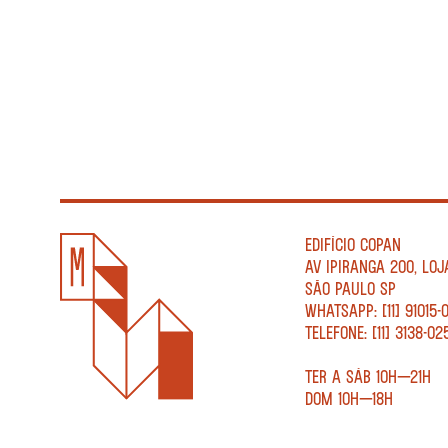
EDIFÍCIO COPAN
AV IPIRANGA 200, LOJ
SÃO PAULO SP
WHATSAPP: [11] 91015-
TELEFONE: [11] 3138-02
TER A SÁB 10H—21H
DOM 10H—18H