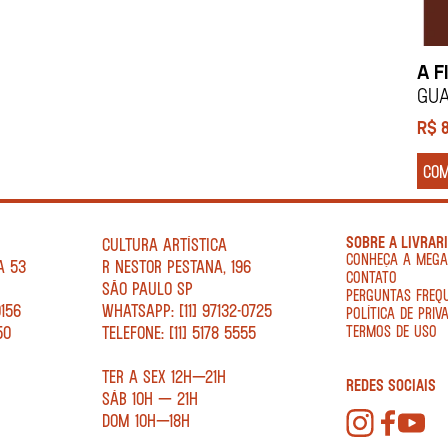
A F
Gua
R$
CO
SOBRE A LIVRAR
CULTURA ARTÍSTICA
CONHEÇA A MEG
A 53
R NESTOR PESTANA, 196
CONTATO
SÃO PAULO SP
PERGUNTAS FREQ
0156
WHATSAPP: [11] 97132-0725
POLÍTICA DE PRIV
50
TELEFONE: [11] 5178 5555
TERMOS DE USO
TER A SEX 12H—21H
REDES SOCIAIS
SÁB 10H — 21H
DOM 10H—18H