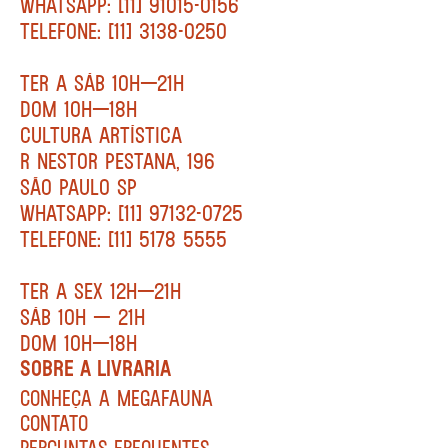
WHATSAPP: [11] 91015-0156
TELEFONE: [11] 3138-0250
TER A SÁB 10H—21H
DOM 10H—18H
CULTURA ARTÍSTICA
R NESTOR PESTANA, 196
SÃO PAULO SP
WHATSAPP: [11] 97132-0725
TELEFONE: [11] 5178 5555
TER A SEX 12H—21H
SÁB 10H — 21H
DOM 10H—18H
SOBRE A LIVRARIA
CONHEÇA A MEGAFAUNA
CONTATO
PERGUNTAS FREQUENTES