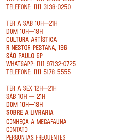
TELEFONE: [11] 3138-0250
TER A SÁB 10H—21H
DOM 10H—18H
CULTURA ARTÍSTICA
R NESTOR PESTANA, 196
SÃO PAULO SP
WHATSAPP: [11] 97132-0725
TELEFONE: [11] 5178 5555
TER A SEX 12H—21H
SÁB 10H — 21H
DOM 10H—18H
SOBRE A LIVRARIA
CONHEÇA A MEGAFAUNA
CONTATO
PERGUNTAS FREQUENTES