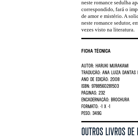
neste romance sedulha ap
correspondido, fará o imp
de amor e mistério. A sol
neste romance sedutor, e
vezes visto na literatura.
Ficha Técnica
AUTOR:
HARUKI MURAKAMI
TRADUÇÃO:
Ana Luiza Dantas 
ANO DE EDIÇÃO:
2008
ISBN:
9788560281503
PÁGINAS:
232
ENCADERNAÇÃO:
BROCHURA
FORMATO:
-1 X -1
PESO:
349G
OUTROS LIVROS DE