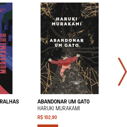
URALHAS
ABANDONAR UM GATO
HARUKI MURAKAMI
H
R$
102,90
R