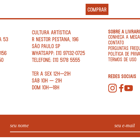
COMPRAR
SOBRE A LIVRAR
CULTURA ARTÍSTICA
CONHEÇA A MEG
A 53
R NESTOR PESTANA, 196
CONTATO
SÃO PAULO SP
PERGUNTAS FREQ
0156
WHATSAPP: [11] 97132-0725
POLÍTICA DE PRIV
50
TELEFONE: [11] 5178 5555
TERMOS DE USO
TER A SEX 12H—21H
REDES SOCIAIS
SÁB 10H — 21H
DOM 10H—18H