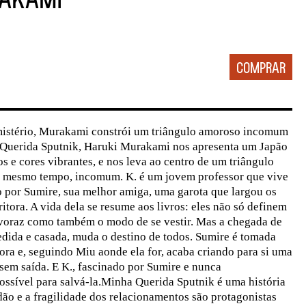
 mistério, Murakami constrói um triângulo amoroso incomum
Querida Sputnik, Haruki Murakami nos apresenta um Japão
os e cores vibrantes, e nos leva ao centro de um triângulo
o mesmo tempo, incomum. K. é um jovem professor que vive
 por Sumire, sua melhor amiga, uma garota que largou os
ritora. A vida dela se resume aos livros: eles não só definem
a voraz como também o modo de se vestir. Mas a chegada de
dida e casada, muda o destino de todos. Sumire é tomada
ra e, seguindo Miu aonde ela for, acaba criando para si uma
sem saída. E K., fascinado por Sumire e nunca
ossível para salvá-la.Minha Querida Sputnik é uma história
idão e a fragilidade dos relacionamentos são protagonistas