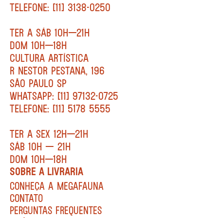
TELEFONE: [11] 3138-0250
TER A SÁB 10H—21H
DOM 10H—18H
CULTURA ARTÍSTICA
R NESTOR PESTANA, 196
SÃO PAULO SP
WHATSAPP: [11] 97132-0725
TELEFONE: [11] 5178 5555
TER A SEX 12H—21H
SÁB 10H — 21H
DOM 10H—18H
SOBRE A LIVRARIA
CONHEÇA A MEGAFAUNA
CONTATO
PERGUNTAS FREQUENTES