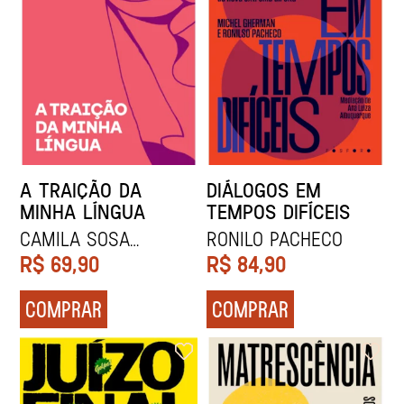
A TRAIÇÃO DA
DIÁLOGOS EM
MINHA LÍNGUA
TEMPOS DIFÍCEIS
CAMILA SOSA
Ronilo Pacheco
VILLADA
R$
69,90
R$
84,90
COMPRAR
COMPRAR