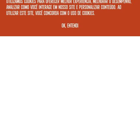
PERGUNTAS FREQUENTES
Utilizamos cookies para oferecer melhor experiência, melhorar o desempenho,
analizar como você interage em nosso site e personalizar conteúdo. Ao
POLÍTICA DE PRIVACIDADE
utilizar este site, você concorda com o uso de cookies.
TERMOS DE USO
OK, ENTENDI
REDES SOCIAIS
FORMAS DE PAGAMENTO
ASSINE A NOSSA NEWSLETTER