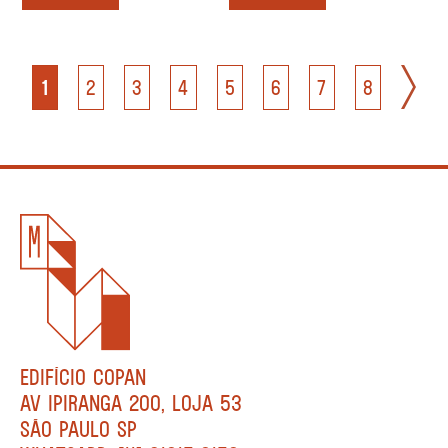
1
2
3
4
5
6
7
8
EDIFÍCIO COPAN
AV IPIRANGA 200, LOJA 53
SÃO PAULO SP