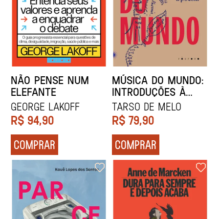
NÃO PENSE NUM
MÚSICA DO MUNDO:
ELEFANTE
INTRODUÇÕES À
POESIA
George Lakoff
Tarso de Melo
R$
94,90
R$
79,90
COMPRAR
COMPRAR