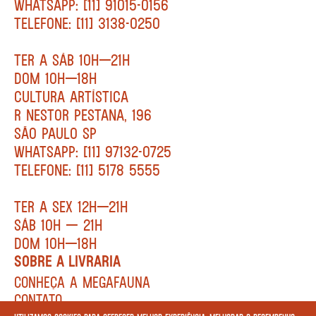
WHATSAPP: [11] 91015-0156
TELEFONE: [11] 3138-0250
TER A SÁB 10H—21H
DOM 10H—18H
CULTURA ARTÍSTICA
R NESTOR PESTANA, 196
SÃO PAULO SP
WHATSAPP: [11] 97132-0725
TELEFONE: [11] 5178 5555
TER A SEX 12H—21H
SÁB 10H — 21H
DOM 10H—18H
SOBRE A LIVRARIA
CONHEÇA A MEGAFAUNA
CONTATO