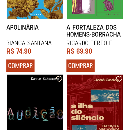
APOLINÁRIA
A FORTALEZA DOS
HOMENS-BORRACHA
BIANCA SANTANA
Ricardo Terto e
Oga Mendonça
R$
74,90
R$
69,90
COMPRAR
COMPRAR