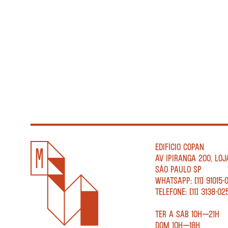
EDIFÍCIO COPAN
AV IPIRANGA 200, LOJ
SÃO PAULO SP
WHATSAPP: [11] 91015-
TELEFONE: [11] 3138-02
TER A SÁB 10H—21H
DOM 10H—18H