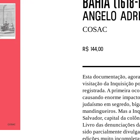
BAHIA (1618-
Angelo Adri
COSAC
R$ 144,00
Esta documentação, agora 
visitação da Inquisição p
registrada. A primeira oc
causando enorme impacto.
judaísmo em segredo, bíg
mandingueiros. Mas a Inq
Salvador, capital da colôn
Livro das denunciações da
sido parcialmente divulg
edições muito incompletas