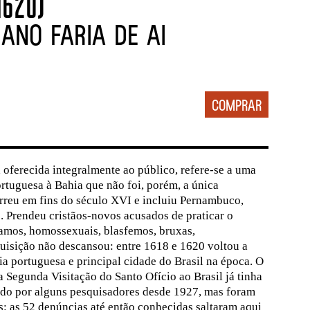
1620)
ano Faria de Ai
oferecida integralmente ao público, refere-se a uma
ortuguesa à Bahia que não foi, porém, a única
orreu em fins do século XVI e incluiu Pernambuco,
 Prendeu cristãos-novos acusados de praticar o
amos, homossexuais, blasfemos, bruxas,
uisição não descansou: entre 1618 e 1620 voltou a
ia portuguesa e principal cidade do Brasil na época. O
 Segunda Visitação do Santo Ofício ao Brasil já tinha
ado por alguns pesquisadores desde 1927, mas foram
: as 52 denúncias até então conhecidas saltaram aqui