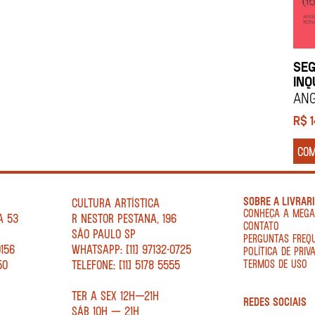
SEG
INQ
Ang
R$
CO
SOBRE A LIVRAR
CULTURA ARTÍSTICA
CONHEÇA A MEG
A 53
R NESTOR PESTANA, 196
CONTATO
SÃO PAULO SP
PERGUNTAS FREQ
0156
WHATSAPP: [11] 97132-0725
POLÍTICA DE PRIV
50
TELEFONE: [11] 5178 5555
TERMOS DE USO
TER A SEX 12H—21H
REDES SOCIAIS
SÁB 10H — 21H