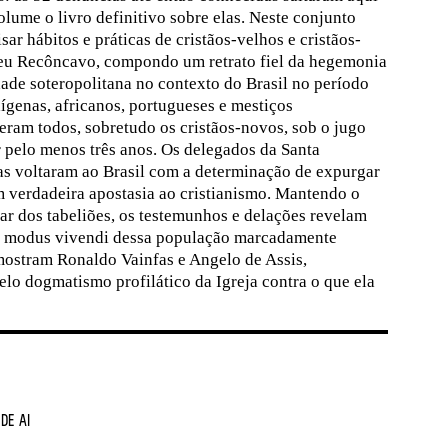
olume o livro definitivo sobre elas. Neste conjunto
ar hábitos e práticas de cristãos-velhos e cristãos-
eu Recôncavo, compondo um retrato fiel da hegemonia
edade soteropolitana no contexto do Brasil no período
ígenas, africanos, portugueses e mestiços
ram todos, sobretudo os cristãos-novos, sob o jugo
r pelo menos três anos. Os delegados da Santa
as voltaram ao Brasil com a determinação de expurgar
 verdadeira apostasia ao cristianismo. Mantendo o
r dos tabeliões, os testemunhos e delações revelam
o modus vivendi dessa população marcadamente
ostram Ronaldo Vainfas e Angelo de Assis,
lo dogmatismo profilático da Igreja contra o que ela
de Ai