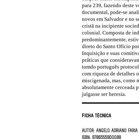
para 239, fazendo deste v
documental, pode-se analis
novos em Salvador e no s
cristã na incipiente soci
colonial. Composta de ind
predominantemente, estive
direto do Santo Ofício po
Inquisição e suas comitiv
práticas que consideravam
tomdo português protocola
com riqueza de detalhes 
miscigenada, mas, como m
absolutamente cerceada pe
julgasse ser heresia.
Ficha Técnica
AUTOR:
Angelo Adriano Faria 
ISBN:
9786555900088