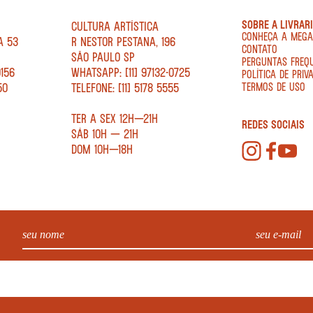
SOBRE A LIVRAR
CULTURA ARTÍSTICA
CONHEÇA A MEG
A 53
R NESTOR PESTANA, 196
CONTATO
SÃO PAULO SP
PERGUNTAS FREQ
0156
WHATSAPP: [11] 97132-0725
POLÍTICA DE PRIV
50
TELEFONE: [11] 5178 5555
TERMOS DE USO
TER A SEX 12H—21H
REDES SOCIAIS
SÁB 10H — 21H
DOM 10H—18H
. - CNPJ: 34.840.986/0001-20. EDIFÍCIO COPAN AV IPIRANGA, 200 LOJA 5 - SÃO PAULO – SP 01046 010. © 