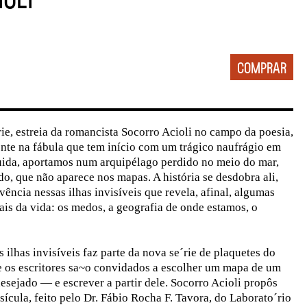
e, estreia da romancista Socorro Acioli no campo da poesia,
nte na fábula que tem início com um trágico naufrágio em
ida, aportamos num arquipélago perdido no meio do mar,
do, que não aparece nos mapas. A história se desdobra ali,
ência nessas ilhas invisíveis que revela, afinal, algumas
ais da vida: os medos, a geografia de onde estamos, o
 ilhas invisíveis faz parte da nova se´rie de plaquetes do
 os escritores sa~o convidados a escolher um mapa de um
desejado — e escrever a partir dele. Socorro Acioli propôs
sícula, feito pelo Dr. Fábio Rocha F. Tavora, do Laborato´rio