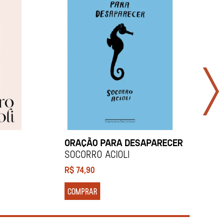
ORAÇÃO PARA DESAPARECER
T
I
Socorro Acioli
S
R$
74,90
R
COMPRAR