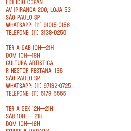
EDIFÍCIO COPAN
AV IPIRANGA 200, LOJA 53
SÃO PAULO SP
WHATSAPP: [11] 91015-0156
TELEFONE: [11] 3138-0250
TER A SÁB 10H—21H
DOM 10H—18H
CULTURA ARTÍSTICA
R NESTOR PESTANA, 196
SÃO PAULO SP
WHATSAPP: [11] 97132-0725
TELEFONE: [11] 5178 5555
TER A SEX 12H—21H
SÁB 10H — 21H
DOM 10H—18H
SOBRE A LIVRARIA