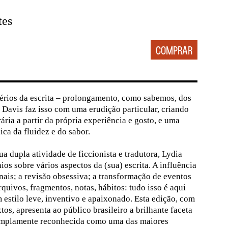
tes
térios da escrita – prolongamento, como sabemos, dos
a Davis faz isso com uma erudição particular, criando
rária a partir da própria experiência e gosto, e uma
ca da fluidez e do sabor.
a dupla atividade de ficcionista e tradutora, Lydia
ios sobre vários aspectos da (sua) escrita. A influência
ais; a revisão obsessiva; a transformação de eventos
arquivos, fragmentos, notas, hábitos: tudo isso é aqui
 estilo leve, inventivo e apaixonado. Esta edição, com
tos, apresenta ao público brasileiro a brilhante faceta
á amplamente reconhecida como uma das maiores