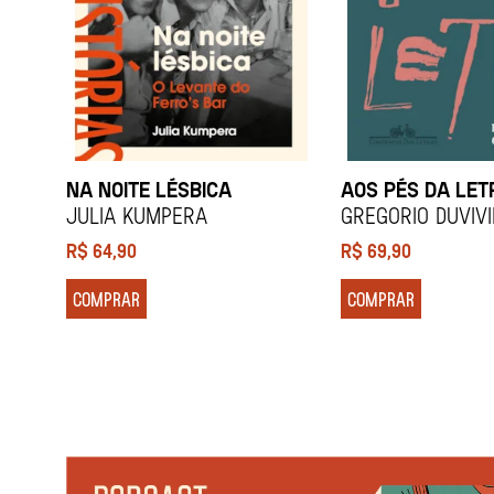
NA NOITE LÉSBICA
AOS PÉS DA LET
Julia Kumpera
Gregorio Duviv
R$
64,90
R$
69,90
COMPRAR
COMPRAR