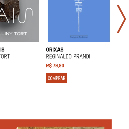
IS
ORIXÁS
ORA
DES
Tort
REGINALDO PRANDI
Soco
R$
79,90
R$
7
COMPRAR
COM