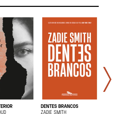
TERIOR
DENTES BRANCOS
UCR
OUD
Zadie Smith
And