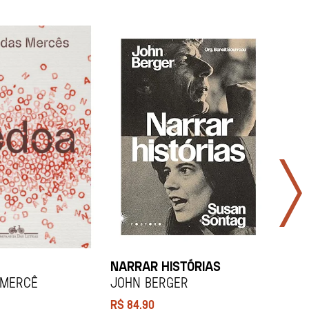
NARRAR HISTÓRIAS
SOCI
 Mercê
John Berger
Didi
R$
84,90
R$
12