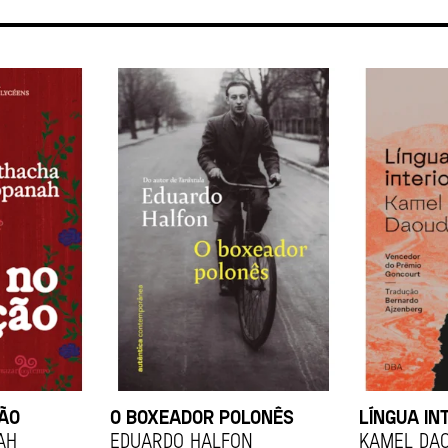
ÇÃO
O BOXEADOR POLONÊS
LÍNGUA IN
ah
EDUARDO HALFON
KAMEL DA