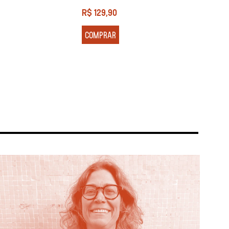
R$
129,90
R$
13
COMPRAR
COM