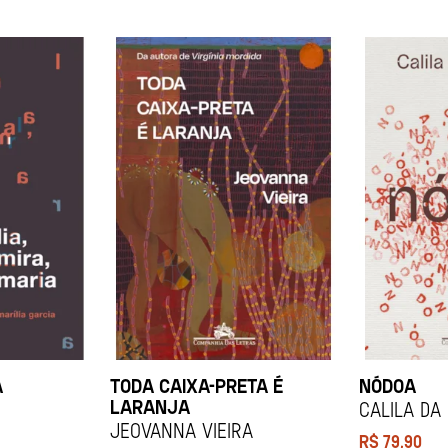
A
TODA CAIXA-PRETA É
NÓDOA
LARANJA
Calila da
Jeovanna Vieira
R$
79,90