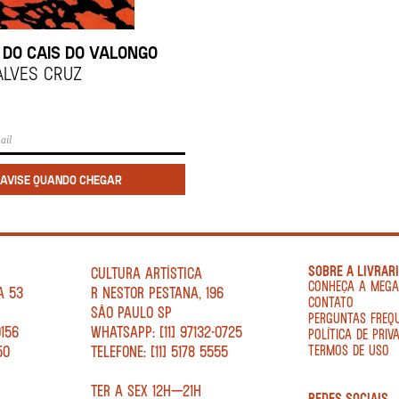
 DO CAIS DO VALONGO
ALVES CRUZ
SOBRE A LIVRAR
CULTURA ARTÍSTICA
CONHEÇA A MEG
A 53
R NESTOR PESTANA, 196
CONTATO
SÃO PAULO SP
PERGUNTAS FREQ
0156
WHATSAPP: [11] 97132-0725
POLÍTICA DE PRIV
50
TELEFONE: [11] 5178 5555
TERMOS DE USO
TER A SEX 12H—21H
REDES SOCIAIS