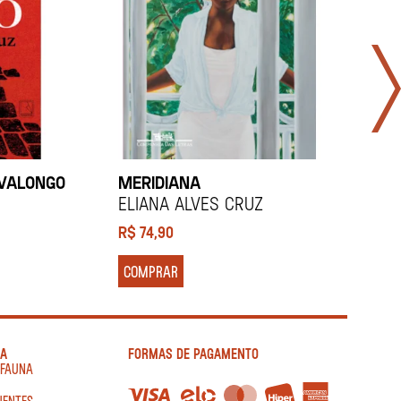
 VALONGO
MERIDIANA
M
A
ELIANA ALVES CRUZ
E
R$
74,90
R
COMPRAR
IA
FORMAS DE PAGAMENTO
AFAUNA
UENTES