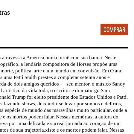
tras
h atravessa a América numa turnê com sua banda. Neste
iográfico, a lendária compositora de Horses propõe uma
 morte, política, arte e um mundo em convulsão. Em O ano
ma Patti Smith prestes a completar setenta anos e
erda de dois amigos queridos — seu mentor, o músico Sandy
l artístico da vida toda, o escritor e dramaturgo Sam
nald Trump foi eleito presidente dos Estados Unidos e Patti,
ís fazendo shows, deixando-se levar por sonhos e delírios,
a espécie de mundo das maravilhas muito particular, onde a
e e os mortos podem falar. Nessas memórias, a autora do
eva por uma delicada e surreal jornada ao coração de um
tos de sua trajetória.xiste e os mortos podem falar. Nessas