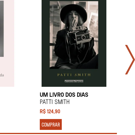
UM LIVRO DOS DIAS
Patti Smith
P
R$
124,90
R
COMPRAR