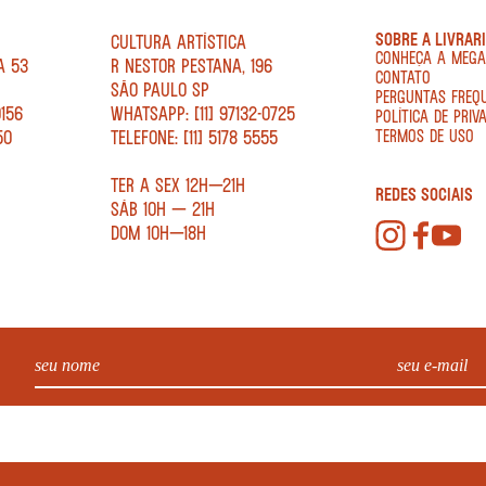
SOBRE A LIVRAR
CULTURA ARTÍSTICA
CONHEÇA A MEG
A 53
R NESTOR PESTANA, 196
CONTATO
SÃO PAULO SP
PERGUNTAS FREQ
0156
WHATSAPP: [11] 97132-0725
POLÍTICA DE PRIV
50
TELEFONE: [11] 5178 5555
TERMOS DE USO
TER A SEX 12H—21H
REDES SOCIAIS
SÁB 10H — 21H
DOM 10H—18H
. - CNPJ: 34.840.986/0001-20. EDIFÍCIO COPAN AV IPIRANGA, 200 LOJA 5 - SÃO PAULO – SP 01046 010. © 