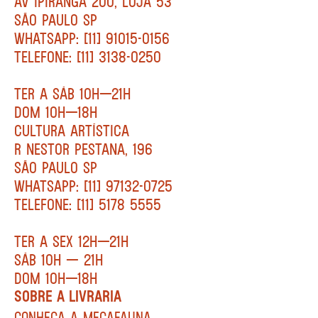
AV IPIRANGA 200, LOJA 53
SÃO PAULO SP
WHATSAPP: [11] 91015-0156
TELEFONE: [11] 3138-0250
TER A SÁB 10H—21H
DOM 10H—18H
CULTURA ARTÍSTICA
R NESTOR PESTANA, 196
SÃO PAULO SP
WHATSAPP: [11] 97132-0725
TELEFONE: [11] 5178 5555
TER A SEX 12H—21H
SÁB 10H — 21H
DOM 10H—18H
SOBRE A LIVRARIA
CONHEÇA A MEGAFAUNA